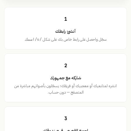
1
أنشئ رابطك
سجّل واحصل على رابط خاص بك على شكل
.
/u/اسمك
2
شاركه مع جمهورك
انشره لمتابعيك أو معجبيك أو فريقك؛ يسجّلون بأصواتهم مباشرة من
المتصفح — دون حساب.
3
اجمع القصص في صندوقك