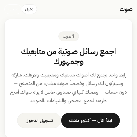
صوت
دخول
تسجيل
🎙️ صوت
اجمع رسائل صوتية من متابعيك
وجمهورك
رابط واحد يجمع لك أصوات متابعيك ومعجبيك وفريقك. شاركه،
وسيتركون لك رسائل وقصصاً صوتية مباشرة من المتصفح —
دون حساب — وتصلك كلها في صندوق خاص لا يراه سواك. أسرع
طريقة لجمع القصص والشهادات بالصوت.
ابدأ الآن — أنشئ ملفك
تسجيل الدخول